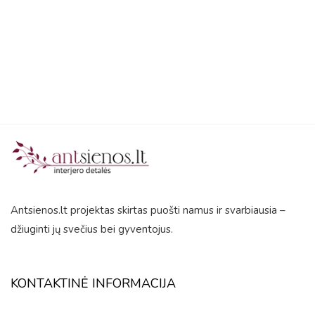
5
Antsienos.lt projektas skirtas puošti namus ir svarbiausia –
džiuginti jų svečius bei gyventojus.
KONTAKTINĖ INFORMACIJA