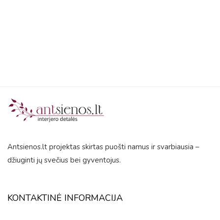
5
Antsienos.lt projektas skirtas puošti namus ir svarbiausia –
džiuginti jų svečius bei gyventojus.
KONTAKTINĖ INFORMACIJA