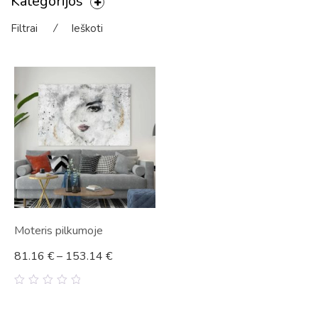
Kategorijos
Filtrai
⁄
Ieškoti
Moteris pilkumoje
81.16
€
–
153.14
€
0
out
of