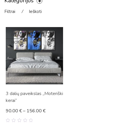
Kategorijos
Filtrai
⁄
Ieškoti
NEW
HOT
3 dalių paveikslas „Moteriški
kerai”
90.00
€
–
156.00
€
0