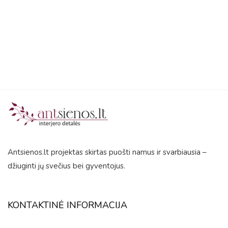
out
of
5
Antsienos.lt projektas skirtas puošti namus ir svarbiausia –
džiuginti jų svečius bei gyventojus.
KONTAKTINĖ INFORMACIJA