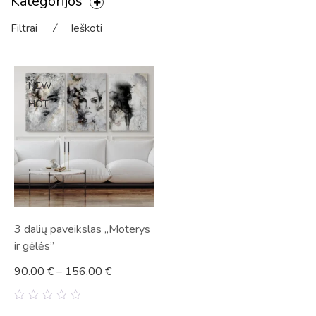
Kategorijos
Filtrai
⁄
Ieškoti
NEW
HOT
3 dalių paveikslas „Moterys
ir gėlės”
90.00
€
–
156.00
€
0