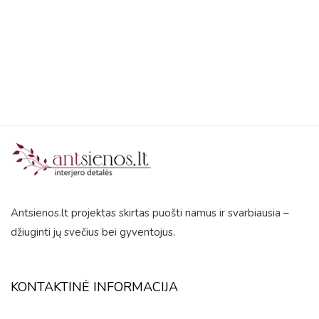
out
of
5
Antsienos.lt projektas skirtas puošti namus ir svarbiausia –
džiuginti jų svečius bei gyventojus.
KONTAKTINĖ INFORMACIJA