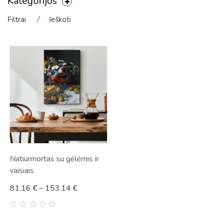
Kategorijos
Filtrai
⁄
Ieškoti
Natiurmortas su gėlėmis ir
vaisiais
81.16
€
–
153.14
€
0