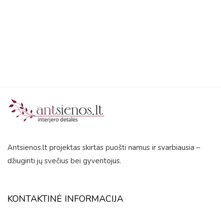
out
of
5
Antsienos.lt projektas skirtas puošti namus ir svarbiausia –
džiuginti jų svečius bei gyventojus.
KONTAKTINĖ INFORMACIJA