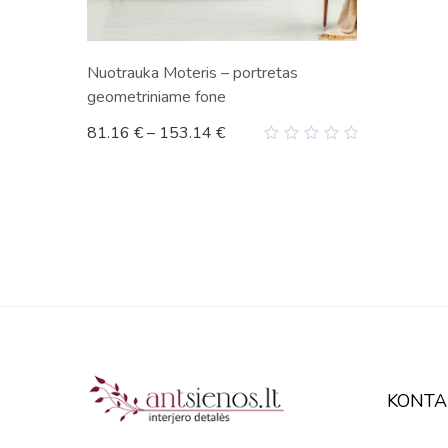
Nuotrauka Moteris – portretas
geometriniame fone
81.16
€
–
153.14
€
0
out
of
5
KONTA