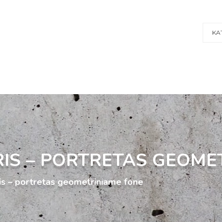
KA
S – PORTRETAS GEOME
s – portretas geometriniame fone