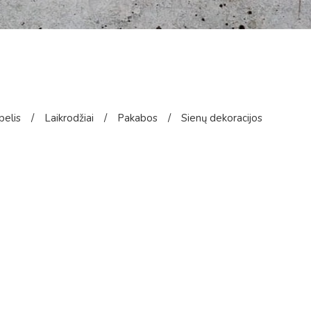
pelis
/
Laikrodžiai
/
Pakabos
/
Sienų dekoracijos