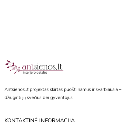
5
Antsienos.lt projektas skirtas puošti namus ir svarbiausia –
džiuginti jų svečius bei gyventojus.
KONTAKTINĖ INFORMACIJA