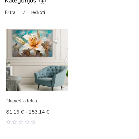
Kategorijos
Filtrai
⁄
Ieškoti
Nupiešta lelija
81.16
€
–
153.14
€
0
out
of