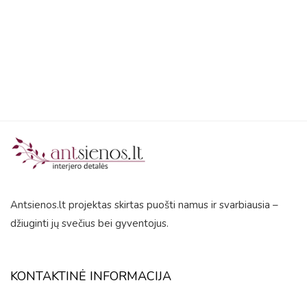
5
Antsienos.lt projektas skirtas puošti namus ir svarbiausia –
džiuginti jų svečius bei gyventojus.
KONTAKTINĖ INFORMACIJA