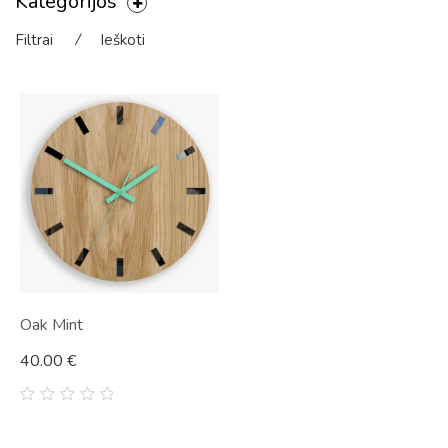
Kategorijos
Filtrai
⁄
Ieškoti
Oak Mint
40.00
€
0
out
of