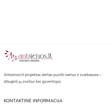
5
Antsienos.lt projektas skirtas puošti namus ir svarbiausia –
džiuginti jų svečius bei gyventojus.
KONTAKTINĖ INFORMACIJA