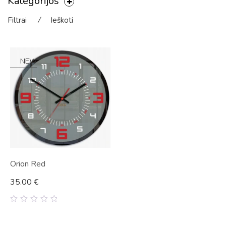
Kategorijos
Filtrai
⁄
Ieškoti
NEW
Orion Red
35.00
€
0
out
of