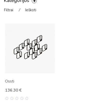
Kategorijos
Filtrai
⁄
Ieškoti
Ossti
136.30
€
0
out
of