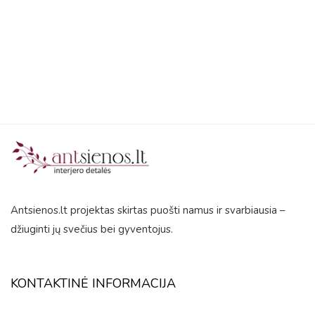
5
Antsienos.lt projektas skirtas puošti namus ir svarbiausia –
džiuginti jų svečius bei gyventojus.
KONTAKTINĖ INFORMACIJA