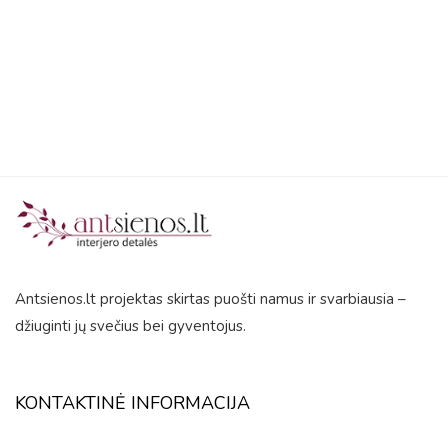
5
Antsienos.lt projektas skirtas puošti namus ir svarbiausia –
džiuginti jų svečius bei gyventojus.
KONTAKTINĖ INFORMACIJA