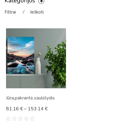
Kategorijos
Filtrai
⁄
Ieškoti
Jūra,pakrantė,saulėlydis
81.16
€
–
153.14
€
0
out
of