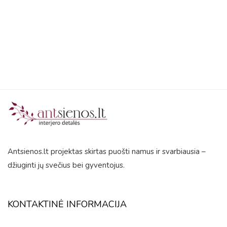
5
Antsienos.lt projektas skirtas puošti namus ir svarbiausia –
džiuginti jų svečius bei gyventojus.
KONTAKTINĖ INFORMACIJA