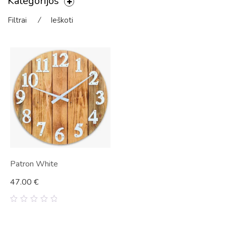
Kategorijos
Filtrai
⁄
Ieškoti
Patron White
47.00
€
0
out
of