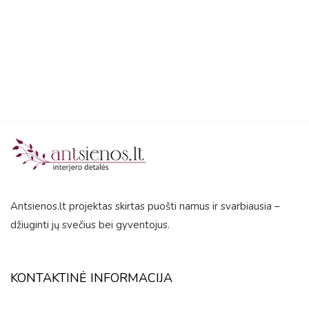
5
5
Antsienos.lt projektas skirtas puošti namus ir svarbiausia –
džiuginti jų svečius bei gyventojus.
KONTAKTINĖ INFORMACIJA