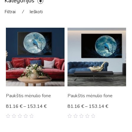
Kategorijos
Filtrai
⁄
Ieškoti
Paukštis mėnulio fone
Paukštis mėnulio fone
81.16
€
–
153.14
€
81.16
€
–
153.14
€
0
0
out
out
of
of