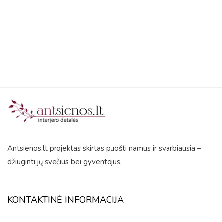
5
Antsienos.lt projektas skirtas puošti namus ir svarbiausia –
džiuginti jų svečius bei gyventojus.
KONTAKTINĖ INFORMACIJA