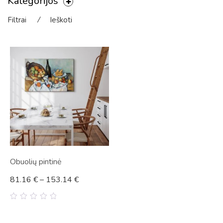
Kategorijos
Filtrai
⁄
Ieškoti
Obuolių pintinė
81.16
€
–
153.14
€
0
out
of