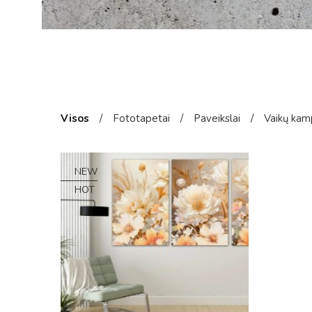
Visos
/
Fototapetai
/
Paveikslai
/
Vaikų kam
NEW
HOT