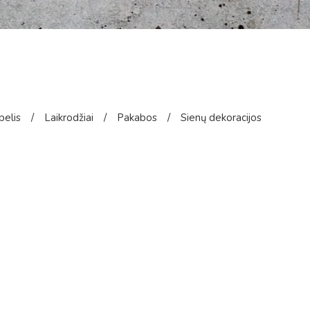
pelis
/
Laikrodžiai
/
Pakabos
/
Sienų dekoracijos