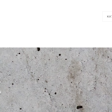
KA
S
s