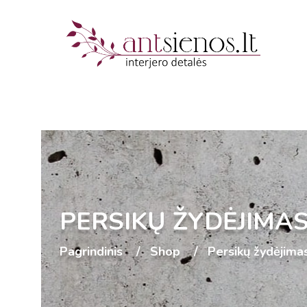
PERSIKŲ ŽYDĖJIMA
Pagrindinis
Shop
Persikų žydėjima