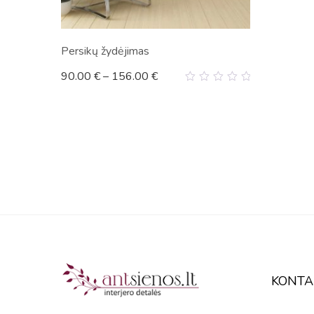
Persikų žydėjimas
90.00
€
–
156.00
€
0
out
of
5
KONTA