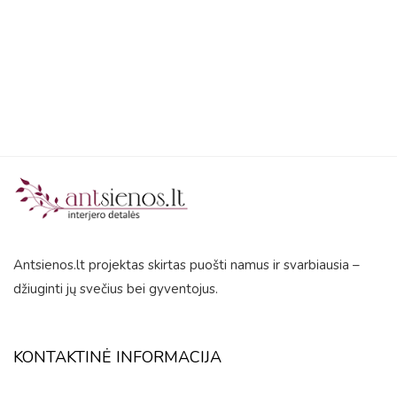
5
Antsienos.lt projektas skirtas puošti namus ir svarbiausia –
džiuginti jų svečius bei gyventojus.
KONTAKTINĖ INFORMACIJA