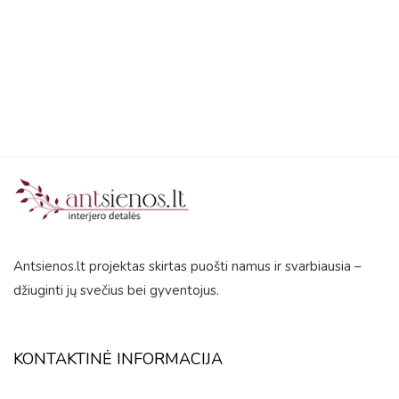
5
Antsienos.lt projektas skirtas puošti namus ir svarbiausia –
džiuginti jų svečius bei gyventojus.
KONTAKTINĖ INFORMACIJA