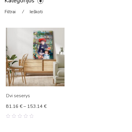
Kategorijos
Filtrai
⁄
Ieškoti
Dvi seserys
81.16
€
–
153.14
€
0
out
of