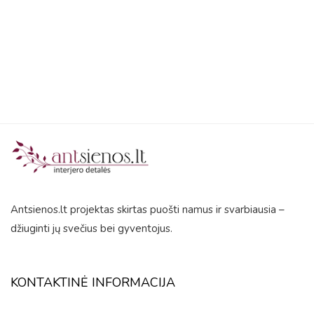
5
Antsienos.lt projektas skirtas puošti namus ir svarbiausia –
džiuginti jų svečius bei gyventojus.
KONTAKTINĖ INFORMACIJA