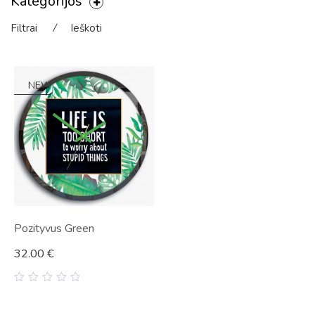
Kategorijos
Filtrai
⁄
Ieškoti
NEW
Pozityvus Green
32.00
€
0
out
of