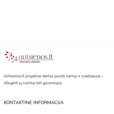
5
Antsienos.lt projektas skirtas puošti namus ir svarbiausia –
džiuginti jų svečius bei gyventojus.
KONTAKTINĖ INFORMACIJA