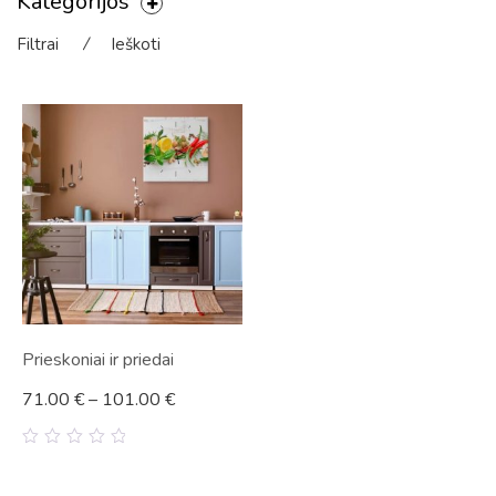
Kategorijos
Filtrai
⁄
Ieškoti
Prieskoniai ir priedai
71.00
€
–
101.00
€
0
out
of