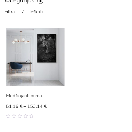
Kategorijos
Filtrai
⁄
Ieškoti
Medžiojanti puma
81.16
€
–
153.14
€
0
out
of