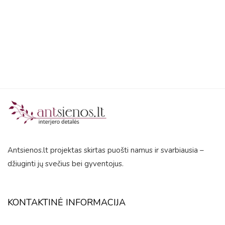
5
Antsienos.lt projektas skirtas puošti namus ir svarbiausia –
džiuginti jų svečius bei gyventojus.
KONTAKTINĖ INFORMACIJA