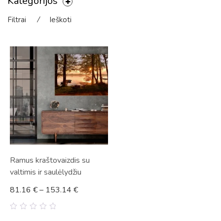
Kategorijos
Filtrai
⁄
Ieškoti
Ramus kraštovaizdis su
valtimis ir saulėlydžiu
81.16
€
–
153.14
€
0