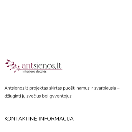
out
of
5
Antsienos.lt projektas skirtas puošti namus ir svarbiausia –
džiuginti jų svečius bei gyventojus.
KONTAKTINĖ INFORMACIJA