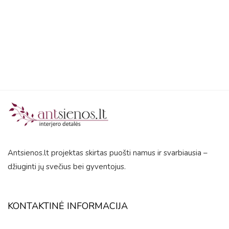
out
of
5
Antsienos.lt projektas skirtas puošti namus ir svarbiausia –
džiuginti jų svečius bei gyventojus.
KONTAKTINĖ INFORMACIJA