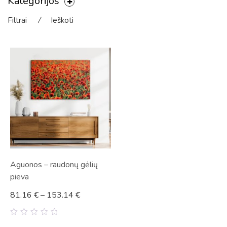
Kategorijos
Filtrai
⁄
Ieškoti
Aguonos – raudonų gėlių
pieva
81.16
€
–
153.14
€
0