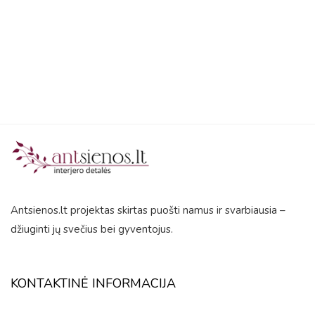
5
Antsienos.lt projektas skirtas puošti namus ir svarbiausia –
džiuginti jų svečius bei gyventojus.
KONTAKTINĖ INFORMACIJA