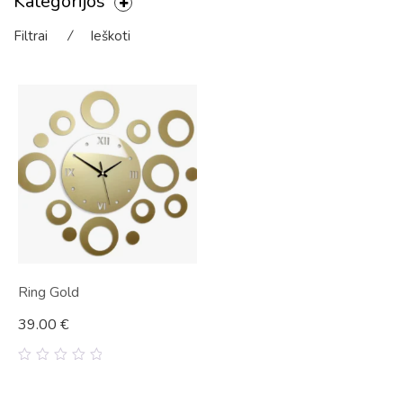
Kategorijos
Filtrai
⁄
Ieškoti
Ring Gold
39.00
€
0
out
of