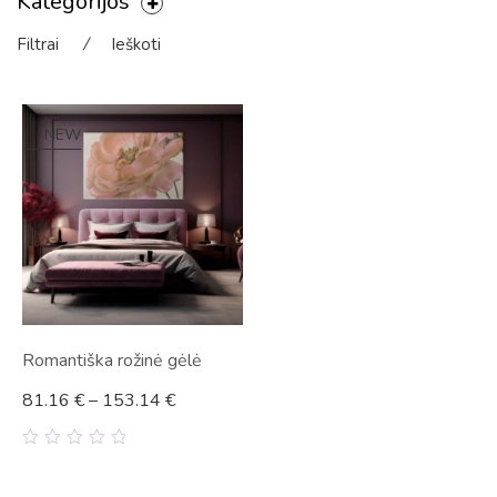
Kategorijos
Filtrai
⁄
Ieškoti
NEW
Romantiška rožinė gėlė
81.16
€
–
153.14
€
0
out
of