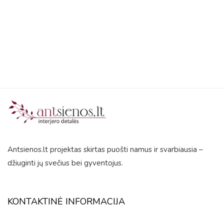
5
Antsienos.lt projektas skirtas puošti namus ir svarbiausia –
džiuginti jų svečius bei gyventojus.
KONTAKTINĖ INFORMACIJA