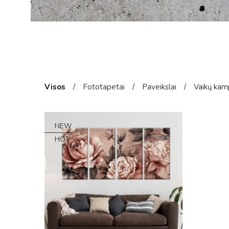
Visos
/
Fototapetai
/
Paveikslai
/
Vaikų kam
NEW
HOT