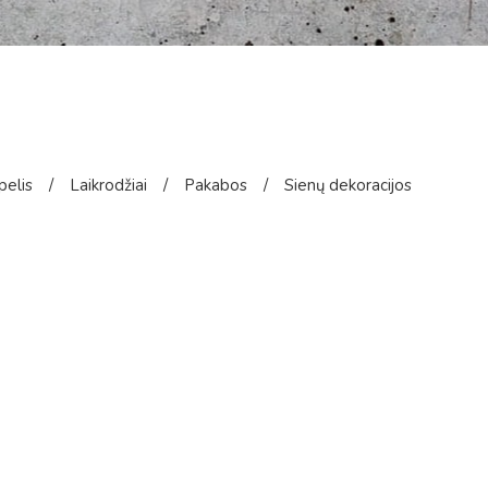
pelis
/
Laikrodžiai
/
Pakabos
/
Sienų dekoracijos