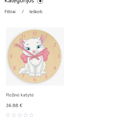
Kategorijos
Filtrai
⁄
Ieškoti
Rožinė katytė
36.88
€
0
out
of