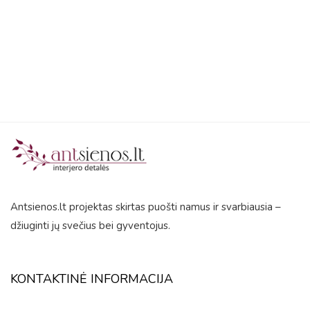
5
Antsienos.lt projektas skirtas puošti namus ir svarbiausia –
džiuginti jų svečius bei gyventojus.
KONTAKTINĖ INFORMACIJA