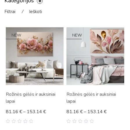
Kategorijos
Filtrai
⁄
Ieškoti
NEW
NEW
Rožinės gėlės ir auksiniai
Rožinės gėlės ir auksiniai
lapai
lapai
81.16
€
–
153.14
€
81.16
€
–
153.14
€
0
0