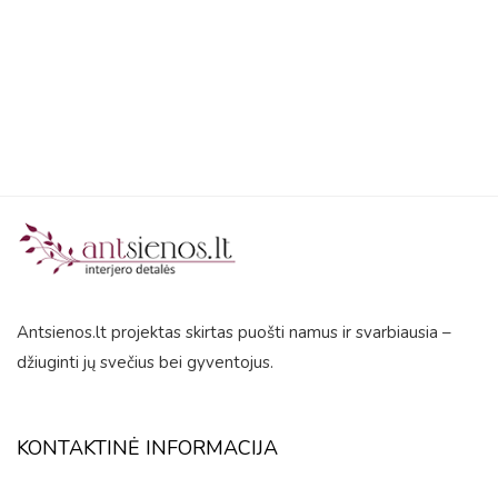
out
out
of
of
5
5
Antsienos.lt projektas skirtas puošti namus ir svarbiausia –
džiuginti jų svečius bei gyventojus.
KONTAKTINĖ INFORMACIJA