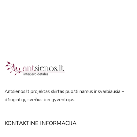
5
5
Antsienos.lt projektas skirtas puošti namus ir svarbiausia –
džiuginti jų svečius bei gyventojus.
KONTAKTINĖ INFORMACIJA