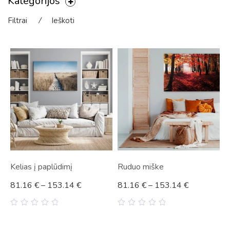
Kategorijos
Filtrai
⁄
Ieškoti
Kelias į paplūdimį
Ruduo miške
81.16
€
–
153.14
€
81.16
€
–
153.14
€
0
0
out
out
of
of