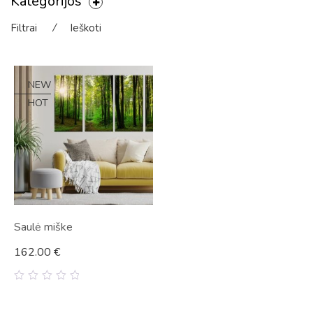
Kategorijos
Filtrai
⁄
Ieškoti
NEW
HOT
Saulė miške
162.00
€
0
out
of