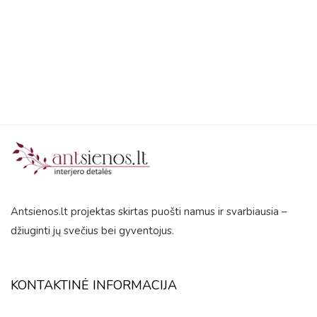
5
Antsienos.lt projektas skirtas puošti namus ir svarbiausia –
džiuginti jų svečius bei gyventojus.
KONTAKTINĖ INFORMACIJA