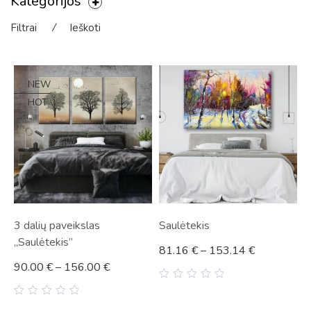
Kategorijos
Filtrai
⁄
Ieškoti
NEW
HOT
3 dalių paveikslas
Saulėtekis
„Saulėtekis”
81.16
€
–
153.14
€
90.00
€
–
156.00
€
0
out
0
of