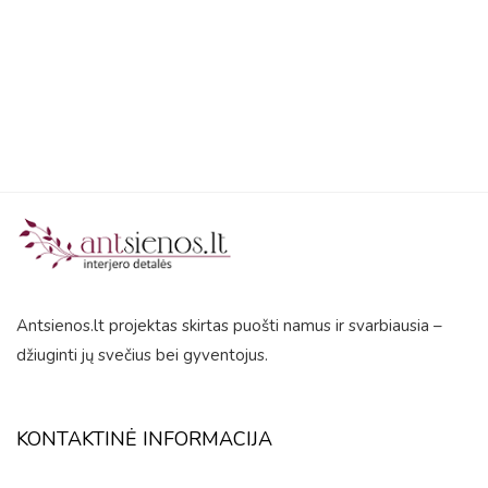
out
5
of
5
Antsienos.lt projektas skirtas puošti namus ir svarbiausia –
džiuginti jų svečius bei gyventojus.
KONTAKTINĖ INFORMACIJA