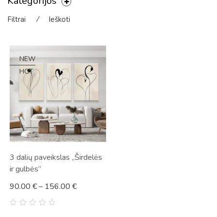
Kategorijos
Filtrai
⁄
Ieškoti
NEW
HOT
3 dalių paveikslas „Širdelės
ir gulbės”
90.00
€
–
156.00
€
0