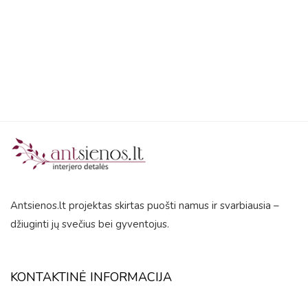
out
of
5
Antsienos.lt projektas skirtas puošti namus ir svarbiausia –
džiuginti jų svečius bei gyventojus.
KONTAKTINĖ INFORMACIJA