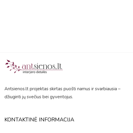
5
Antsienos.lt projektas skirtas puošti namus ir svarbiausia –
džiuginti jų svečius bei gyventojus.
KONTAKTINĖ INFORMACIJA