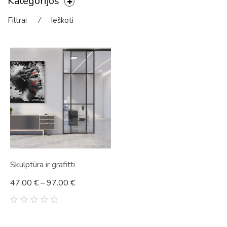
Kategorijos
Filtrai
⁄
Ieškoti
Skulptūra ir grafitti
47.00
€
–
97.00
€
0
out
of