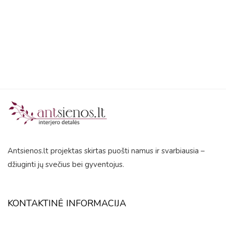
5
Antsienos.lt projektas skirtas puošti namus ir svarbiausia –
džiuginti jų svečius bei gyventojus.
KONTAKTINĖ INFORMACIJA