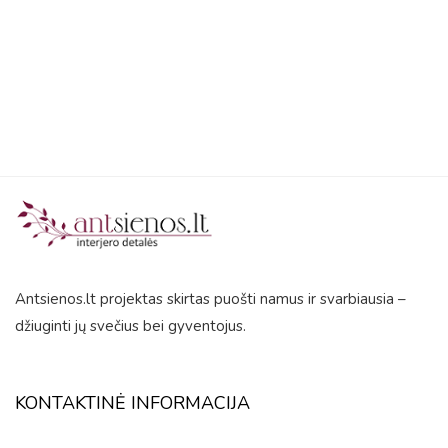
out
of
5
Antsienos.lt projektas skirtas puošti namus ir svarbiausia –
džiuginti jų svečius bei gyventojus.
KONTAKTINĖ INFORMACIJA