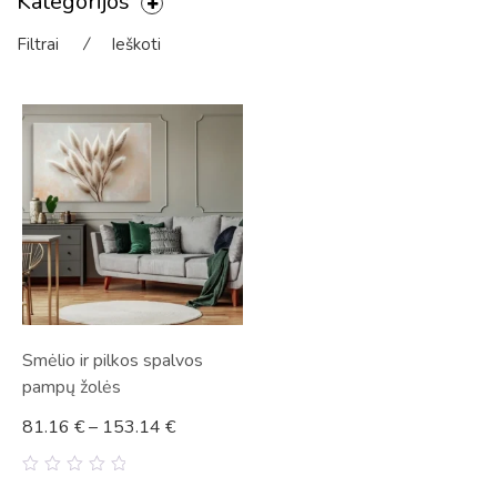
Kategorijos
Filtrai
⁄
Ieškoti
Smėlio ir pilkos spalvos
pampų žolės
81.16
€
–
153.14
€
0