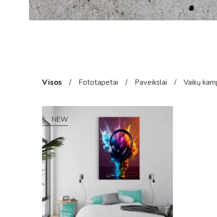
Visos
/
Fototapetai
/
Paveikslai
/
Vaikų kam
NEW