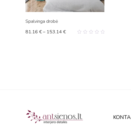
Spalvinga drobė
81.16
€
–
153.14
€
0
out
of
5
KONTA