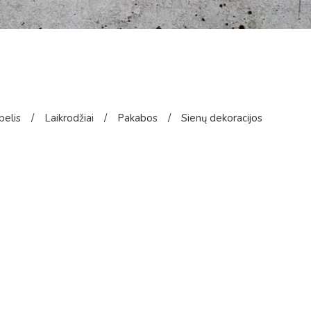
pelis
/
Laikrodžiai
/
Pakabos
/
Sienų dekoracijos