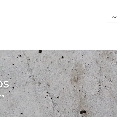
KA
OS
os