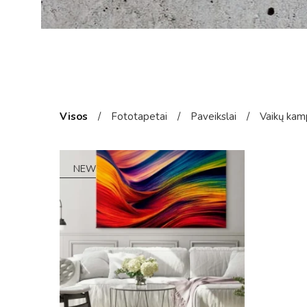
Visos
/
Fototapetai
/
Paveikslai
/
Vaikų kam
NEW