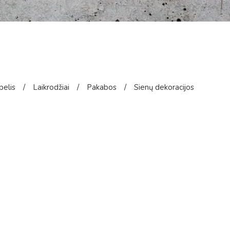
pelis
/
Laikrodžiai
/
Pakabos
/
Sienų dekoracijos