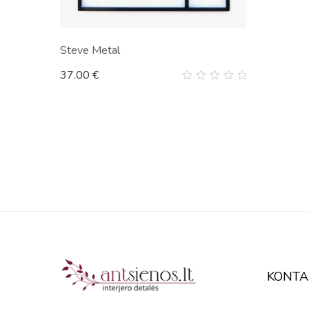
Steve Metal
37.00
€
0
out
of
5
KONTA