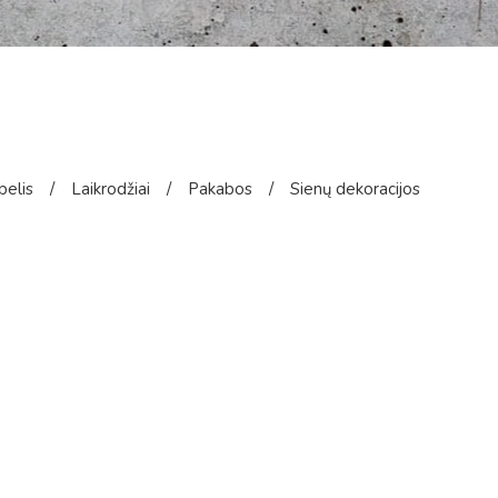
pelis
/
Laikrodžiai
/
Pakabos
/
Sienų dekoracijos