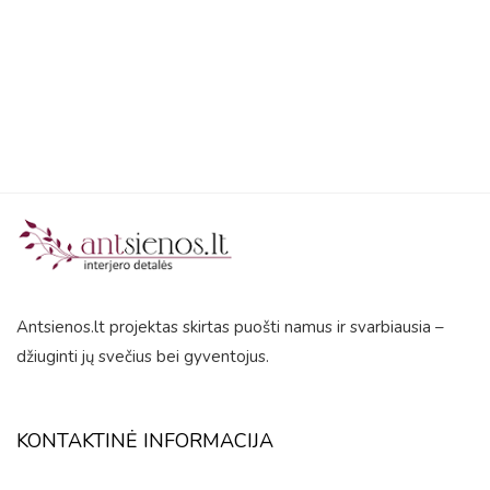
out
of
5
Antsienos.lt projektas skirtas puošti namus ir svarbiausia –
džiuginti jų svečius bei gyventojus.
KONTAKTINĖ INFORMACIJA