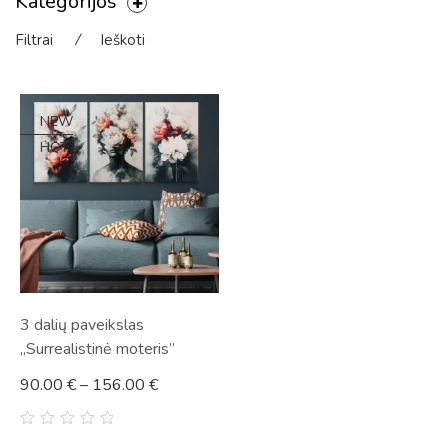
Kategorijos
Filtrai
⁄
Ieškoti
NEW
HOT
3 dalių paveikslas
„Surrealistinė moteris”
90.00
€
–
156.00
€
0