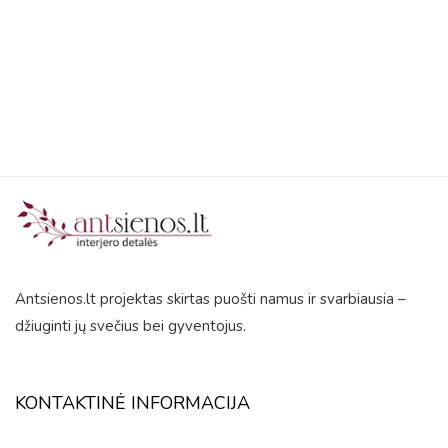
5
Antsienos.lt projektas skirtas puošti namus ir svarbiausia –
džiuginti jų svečius bei gyventojus.
KONTAKTINĖ INFORMACIJA