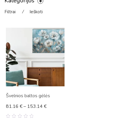
Kategorijos
Filtrai
⁄
Ieškoti
Švelnios baltos gėlės
81.16
€
–
153.14
€
0
out
of