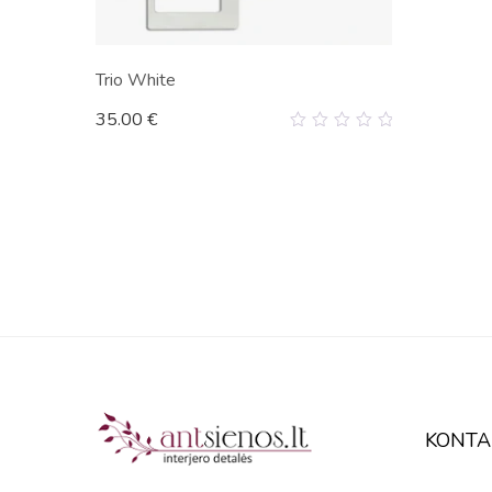
Trio White
35.00
€
0
out
of
5
KONTA