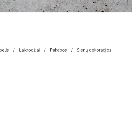
pelis
/
Laikrodžiai
/
Pakabos
/
Sienų dekoracijos