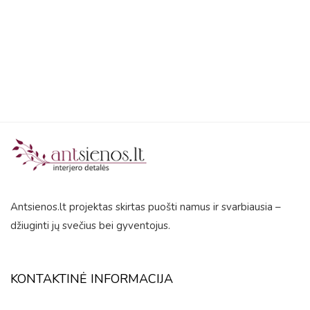
5
Antsienos.lt projektas skirtas puošti namus ir svarbiausia –
džiuginti jų svečius bei gyventojus.
KONTAKTINĖ INFORMACIJA