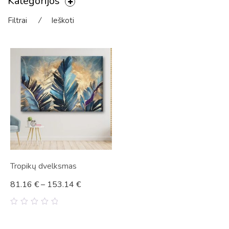
Kategorijos
Filtrai
⁄
Ieškoti
Tropikų dvelksmas
81.16
€
–
153.14
€
0
out
of