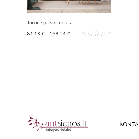
Turkio spalvos gėlės
81.16
€
–
153.14
€
0
out
of
5
KONTA