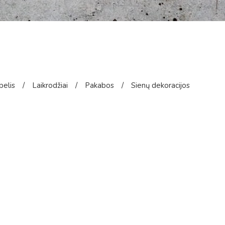
pelis
/
Laikrodžiai
/
Pakabos
/
Sienų dekoracijos