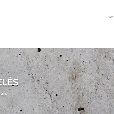
KA
ĖLĖS
ėlės