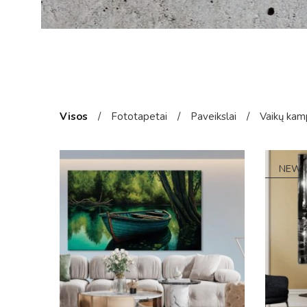
Visos
/
Fototapetai
/
Paveikslai
/
Vaikų kam
NEW