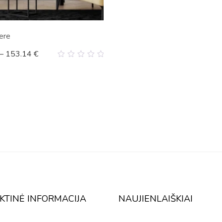
žere
–
153.14
€
0
out
of
5
KTINĖ INFORMACIJA
NAUJIENLAIŠKIAI