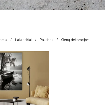
pelis
/
Laikrodžiai
/
Pakabos
/
Sienų dekoracijos