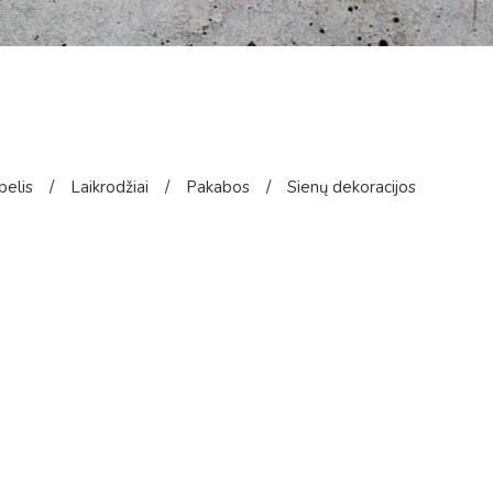
pelis
/
Laikrodžiai
/
Pakabos
/
Sienų dekoracijos