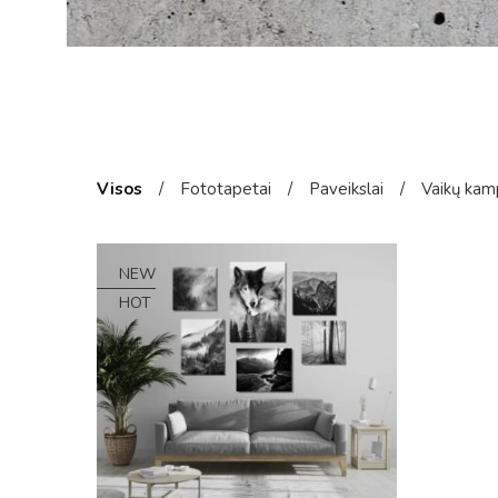
Visos
/
Fototapetai
/
Paveikslai
/
Vaikų kam
NEW
HOT