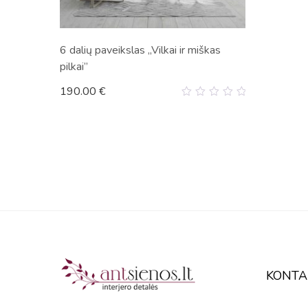
6 dalių paveikslas „Vilkai ir miškas
pilkai”
190.00
€
0
out
of
5
KONTA