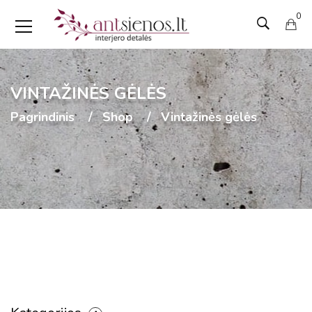
0
VINTAŽINĖS GĖLĖS
Pagrindinis
Shop
Vintažinės gėlės