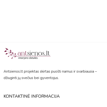
5
5
Antsienos.lt projektas skirtas puošti namus ir svarbiausia –
džiuginti jų svečius bei gyventojus.
KONTAKTINĖ INFORMACIJA