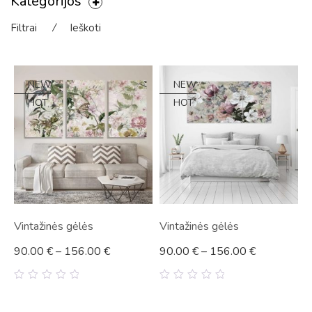
Kategorijos
Filtrai
⁄
Ieškoti
NEW
NEW
HOT
HOT
Vintažinės gėlės
Vintažinės gėlės
90.00
€
–
156.00
€
90.00
€
–
156.00
€
0
0
out
out
of
of