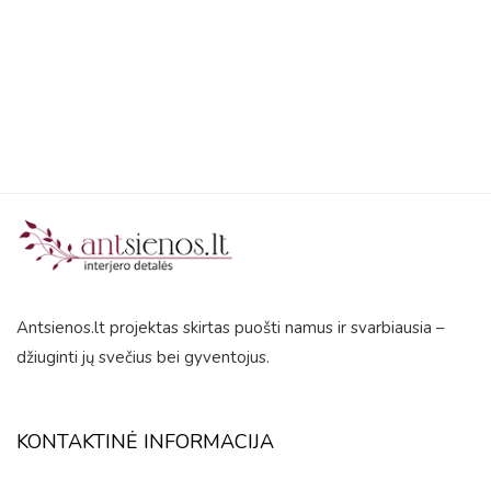
5
Antsienos.lt projektas skirtas puošti namus ir svarbiausia –
džiuginti jų svečius bei gyventojus.
KONTAKTINĖ INFORMACIJA