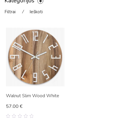
Kategorijos
Filtrai
⁄
Ieškoti
Walnut Slim Wood White
57.00
€
0
out
of