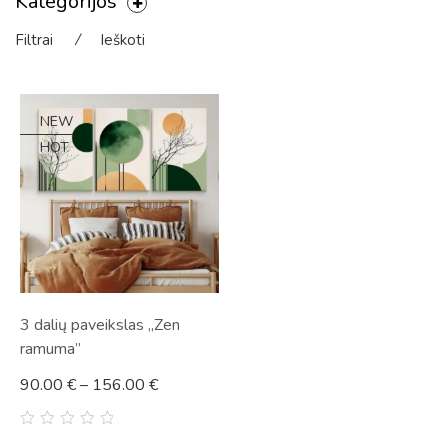
Kategorijos
Filtrai
⁄
Ieškoti
NEW
HOT
3 dalių paveikslas „Zen
ramuma”
90.00
€
–
156.00
€
0