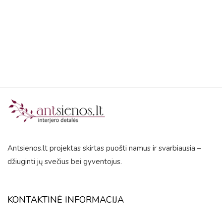
out
of
5
Antsienos.lt projektas skirtas puošti namus ir svarbiausia –
džiuginti jų svečius bei gyventojus.
KONTAKTINĖ INFORMACIJA