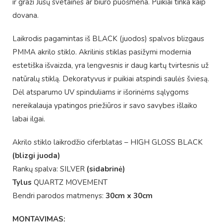
ir graži Jūsų svetainės ar biuro puošmena. Puikiai tinka kaip
dovana.
Laikrodis pagamintas iš BLACK (juodos) spalvos blizgaus
PMMA akrilo stiklo. Akrilinis stiklas pasižymi modernia
estetiška išvaizda, yra lengvesnis ir daug kartų tvirtesnis už
natūralų stiklą. Dekoratyvus ir puikiai atspindi saulės šviesą.
Dėl atsparumo UV spinduliams ir išorinėms sąlygoms
nereikalauja ypatingos priežiūros ir savo savybes išlaiko
labai ilgai.
Akrilo stiklo laikrodžio ciferblatas – HIGH GLOSS BLACK
(blizgi juoda)
Rankų spalva: SILVER
(sidabrinė)
Tylus
QUARTZ MOVEMENT
Bendri parodos matmenys:
30cm x 30cm
MONTAVIMAS: