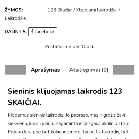
ŽYMOS:
123 Skaičiai
/
Klijuojami laikrodžiai
/
Laikrodžiai
.
DALINTIS:
facebook
Pristatysime per 10d.d.
Aprašymas
Atsiliepimai (0)
Sieninis klijuojamas laikrodis 123
SKAIČIAI.
Modernus sieninis laikrodis. Jo paprastumas ir grožis žavi
kiekvieną, kuris į jį žiūri. Pagaminta iš blizgaus akrilinio stiklo.
Puikiai dera prie bet kokio interjero, tai ne tik laikrodis, bet