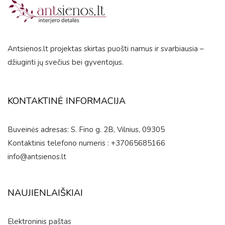
5
Antsienos.lt projektas skirtas puošti namus ir svarbiausia –
džiuginti jų svečius bei gyventojus.
KONTAKTINĖ INFORMACIJA
Buveinės adresas: S. Fino g. 2B, Vilnius, 09305
Kontaktinis telefono numeris : +37065685166
info@antsienos.lt
NAUJIENLAIŠKIAI
Elektroninis paštas