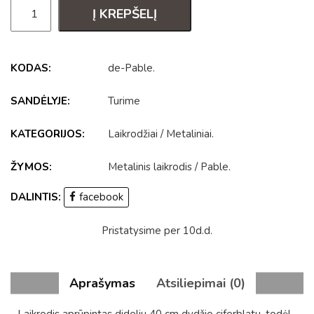
Į KREPŠELĮ
KODAS:
de-Pable
.
SANDĖLYJE:
Turime
KATEGORIJOS:
Laikrodžiai
/
Metaliniai
.
ŽYMOS:
Metalinis laikrodis
/
Pable
.
DALINTIS:
facebook
Pristatysime per 10d.d.
Aprašymas
Atsiliepimai (0)