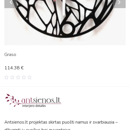
Manche
109.59
€
0
out
of
5
Antsienos.lt projektas skirtas puošti namus ir svarbiausia –
džiuginti jų svečius bei gyventojus.