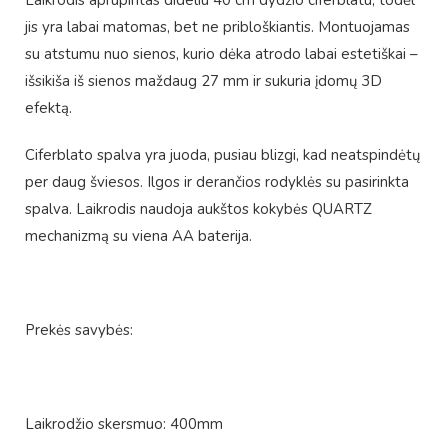
Laikrodis aprūpintas dideliu 40 cm dydžio ciferblatu, todėl
jis yra labai matomas, bet ne pribloškiantis. Montuojamas
su atstumu nuo sienos, kurio dėka atrodo labai estetiškai –
išsikiša iš sienos maždaug 27 mm ir sukuria įdomų 3D
efektą.
Ciferblato spalva yra juoda, pusiau blizgi, kad neatspindėtų
per daug šviesos. Ilgos ir derančios rodyklės su pasirinkta
spalva. Laikrodis naudoja aukštos kokybės QUARTZ
mechanizmą su viena AA baterija.
Prekės savybės:
Laikrodžio skersmuo: 400mm