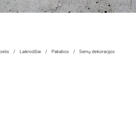
pelis
/
Laikrodžiai
/
Pakabos
/
Sienų dekoracijos