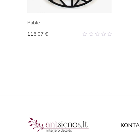
Pable
115.07
€
0
out
of
5
KONTA